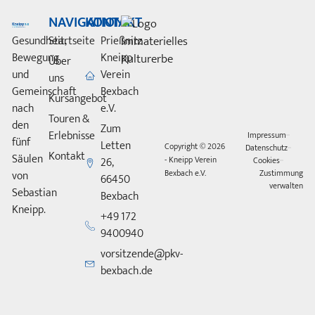
NAVIGATION
KONTAKT
Gesundheit,
Startseite
Prießnitz
Bewegung
Kneipp
Über
und
Verein
uns
Gemeinschaft
Bexbach
Kursangebot
nach
e.V.
Touren &
den
Zum
Erlebnisse
Impressum
fünf
Letten
Copyright © 2026
Datenschutz
Kontakt
Säulen
- Kneipp Verein
Cookies
26,
Zustimmung
Bexbach e.V.
von
66450
verwalten
Sebastian
Bexbach
Kneipp.
+49 172
9400940
vorsitzende@pkv-
bexbach.de